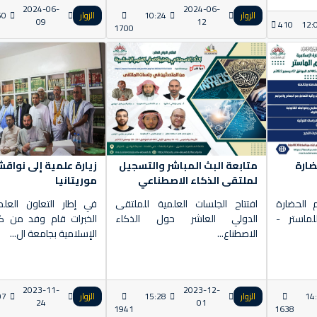
2024-06-
2024-06-
الزوار
10:24
الزوار
50
09
12
410
12:
1700
ضارة
متابعة البث المباشر والتسجيل
زيارة علمية إلى نواق
لملتقى الذكاء الاصطناعي
موريتانيا
 الحضارة
افتتاح الجلسات العلمية للملتقى
في إطار التعاون العل
لماستر -
الدولي العاشر حول الذكاء
الخبرات قام وفد من كل
الاصطناع...
الإسلامية بجامعة ال...
2023-11-
2023-12-
14
الزوار
15:28
الزوار
07
24
01
1941
1638