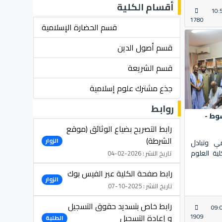
أقسام الكلية
10:
1780
قسم الحضارة الإسلامية
قسم أصول الدين
قسم الشريعة
جذع مشترك علوم إسلامية
روابط
شوط -
رابط التصريح بضياع الوثائق (موقع
الشرطة)
الزوار
مي وتبادل
ية العلوم
تاريخ النشر : 2026-02-04
رابط صفحة الكلية عبر الفيس بوك
الزوار
تاريخ النشر : 2025-10-07
رابط خاص بتسديد حقوق التسجيل
09:
1909
و إعادة التسجيل
الطلبة