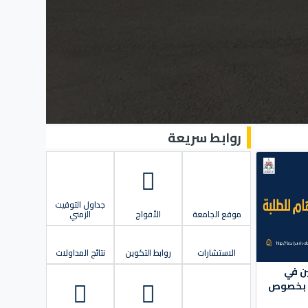
روابط سريعة
جداول التوقيت
موقع الجامعة
الأفواج
الزمني
الاستشارات
روابط التكوين
نتائج المداولات
ين في
ر) بخصوص