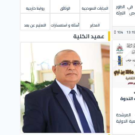
 في الطور
الاجابات النموذجية
الوثائق
روابط خارجية
ص التبرئة
المخابر
أسئلة و استفسارات
التعليم عن بعد
104
13:1
عميد الكلية
الندوة
 المرشحة
ية الدولية