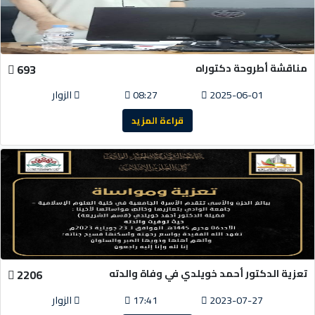
مناقشة أطروحة دكتوراه
693
2025-06-01
08:27
الزوار
قراءة المزيد
تعزية الدكتور أحمد خويلدي في وفاة والدته
2206
2023-07-27
17:41
الزوار