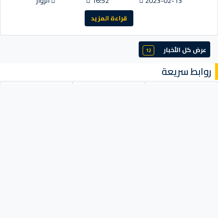
2023-02-13
16:52
الزوار
قراءة المزيد
عرض كل الأخبار
12
روابط سريعة
موقع الجامعة
الأفواج
جداول التوقيت الزمني
الاستشارات
روابط التكوين
نتائج المداولات
الاجابات النموذجية
الوثائق
روابط خارجية