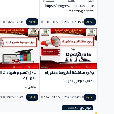
رابط أعادة التسجيل:
https://progres.mesrs.dz/epaie
ment/login.xhtml
الطلبة
2026-07-15
08:55
368
الطلبة
2026-07-08
11
ب/خ: مناقشة أطروحة دكتوراه
ب/خ: تسليم شهادات ال
النهائية
الطالب:/ تواتي الطيب
مرفق....
الطلبة
2026-07-01
11:16
114
الطلبة
2026-06-29
18
عرض كل الاعلانات