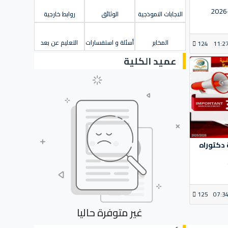
الاجابات النموذجية
الوثائق
روابط خارجية
المخابر
أسئلة و استفسارات
التعليم عن بعد
124
11:2
عميد الكلية
دكتوراه
125
07:3
غير متوفرة حاليا