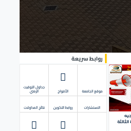
روابط سريعة
جداول التوقيت
موقع الجامعة
الأفواج
الزمني
الاستشارات
روابط التكوين
نتائج المداولات
جيه
الثالثة