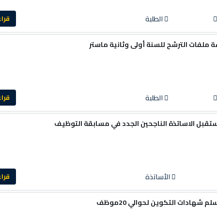
الطلبة
قراءة ا
سة ملفات الترشح للسنة أولى وثانية ماستر
الطلبة
قراءة ا
تقبل الاساتذة الناجحين الجدد في مسابقة التوظيف
الأساتذة
قراءة ا
شهادات التكوين لحوالي 20موظف