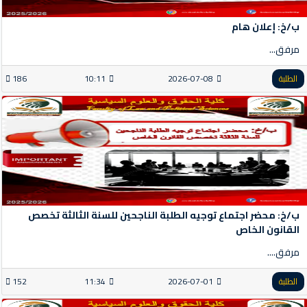
ب/خ: إعلان هام
مرفق...
الطلبة
2026-07-08
10:11
186
ب/خ: محضر اجتماع توجيه الطلبة الناجحين للسنة الثالثة تخصص
القانون الخاص
مرفق....
الطلبة
2026-07-01
11:34
152