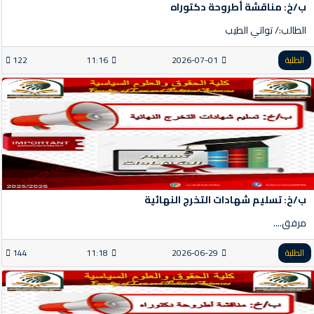
ب/خ: مناقشة أطروحة دكتوراه
الطالب:/ تواتي الطيب
الطلبة
2026-07-01
11:16
122
ب/خ: تسليم شهادات التخرج النهائية
مرفق....
الطلبة
2026-06-29
11:18
144