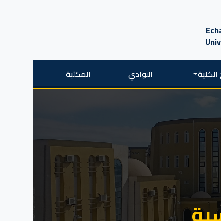
Echa
Univ
الكلية
النوادي
المكتبة
سية