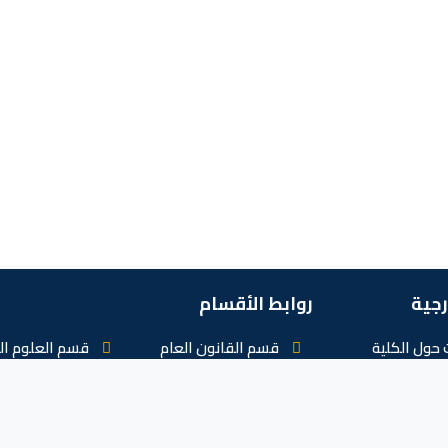
رجية
روابط الأقسام
حول الكلية
قسم القانون العام
قسم العلوم ال
لالكتروني
قسم القانون الخاص