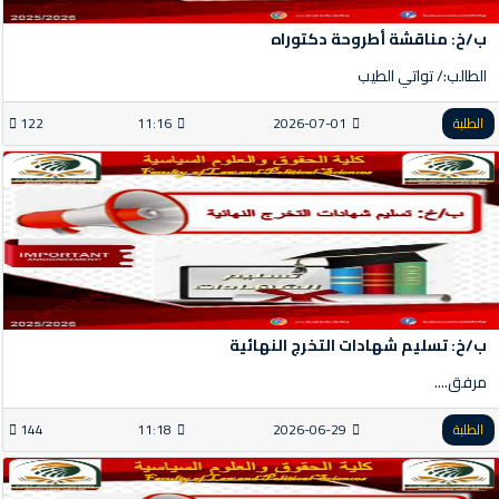
ب/خ: مناقشة أطروحة دكتوراه
الطالب:/ تواتي الطيب
الطلبة
2026-07-01
11:16
122
ب/خ: تسليم شهادات التخرج النهائية
مرفق....
الطلبة
2026-06-29
11:18
144