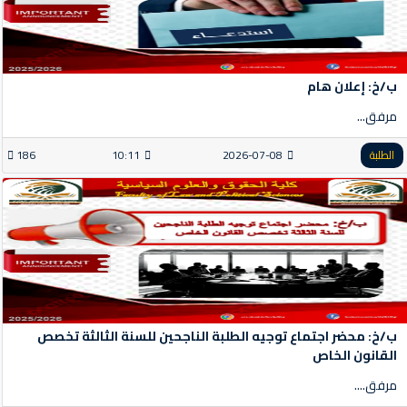
ب/خ: إعلان هام
مرفق...
الطلبة
2026-07-08
10:11
186
ب/خ: محضر اجتماع توجيه الطلبة الناجحين للسنة الثالثة تخصص
القانون الخاص
مرفق....