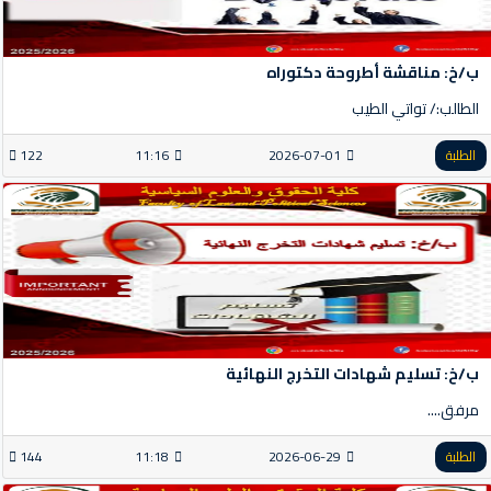
ب/خ: مناقشة أطروحة دكتوراه
الطالب:/ تواتي الطيب
الطلبة
2026-07-01
11:16
122
ب/خ: تسليم شهادات التخرج النهائية
مرفق....
الطلبة
2026-06-29
11:18
144