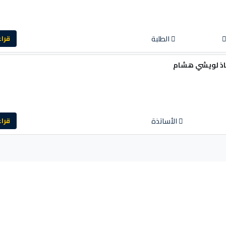
الطلبة
قراءة ا
اذ لويشي هشام
الأساتذة
قراءة ا