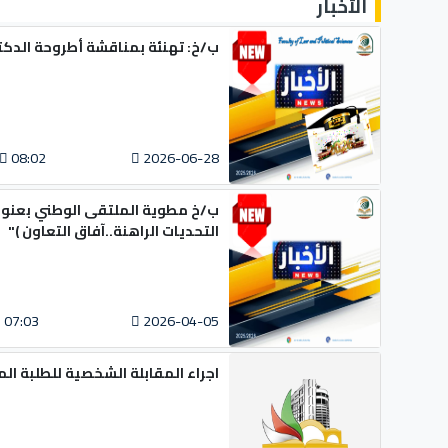
الأخبار
ب/خ: تهنئة بمناقشة أطروحة الدكت
08:02
2026-06-28
ب/خ مطوية الملتقى الوطني بعنوان "
التحديات الراهنة..آفاق التعاون )"
07:03
2026-04-05
اجراء المقابلة الشخصية للطلبة ال