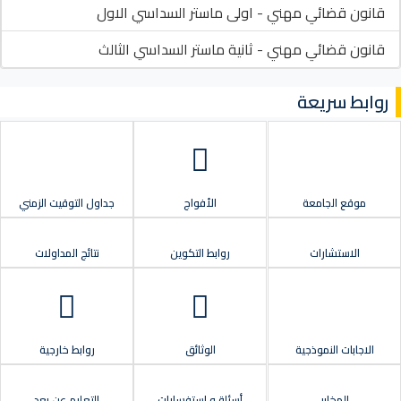
قانون قضائي مهني - اولى ماستر السداسي الاول
قانون قضائي مهني - ثانية ماستر السداسي الثالث
روابط سريعة
موقع الجامعة
الأفواج
جداول التوقيت الزمني
الاستشارات
روابط التكوين
نتائج المداولات
الاجابات النموذجية
الوثائق
روابط خارجية
المخابر
أسئلة و استفسارات
التعليم عن بعد