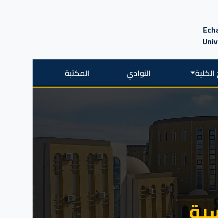
Echa
Univ
الكلية
النوادي
المكتبة
سية