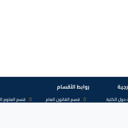
رجية
روابط الأقسام
حول الكلية
قسم القانون العام
قسم العلوم ال
لالكتروني
قسم القانون الخاص