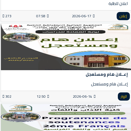
اعلان للطلبة
إعلان
2026-06-17
07:58
273
إعــلان هام ومستعجل
إعــلان هام ومستعجل
الزوار
2026-06-14
12:50
302