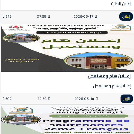
اعلان للطلبة
إعلان
2026-06-17
07:58
273
إعــلان هام ومستعجل
إعــلان هام ومستعجل
الزوار
2026-06-14
12:50
302