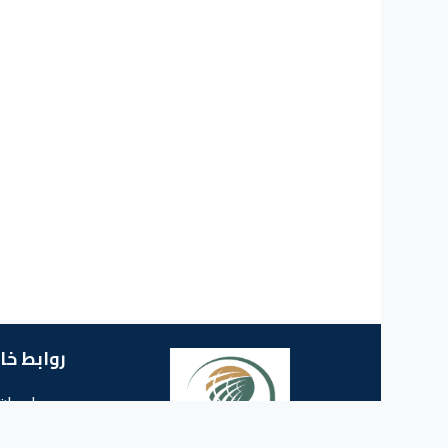
روابط خا
معلومات 