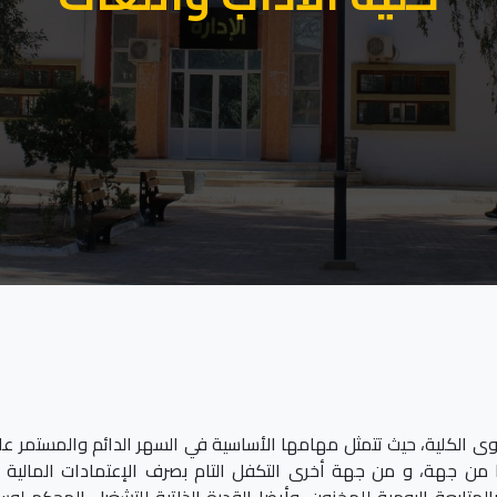
ى الكلية، حيث تتمثل مهامها الأساسية في السهر الدائم والمستمر عل
هذا من جهة، و من جهة أخرى التكفل التام بصرف الإعتمادات المالي
لمتابعة اليومية للمخزون. وأيضا القدرة الذاتية للتشغيل المحكم لوسا