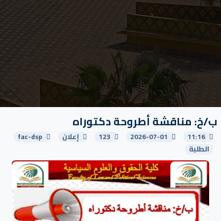
ب/خ: مناقشة أطروحة دكتوراه
11:16
2026-07-01
123
إعلان
fac-dsp
الطلبة