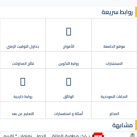
روابط سريعة
موقع الجامعة
الأفواج
جداول التوقيت الزمني
الاستشارات
روابط التكوين
نتائج المداولات
الاجابات النموذجية
الوثائق
روابط خارجية
المخابر
أسئلة و استفسارات
التعليم عن بعد
مشابهة
ب/خ: مطوية الملتقى الدولي بعنوان " تقييم