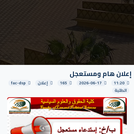
إعلان هام ومستعجل
11:20
2026-06-17
165
إعلان
fac-dsp
الطلبة