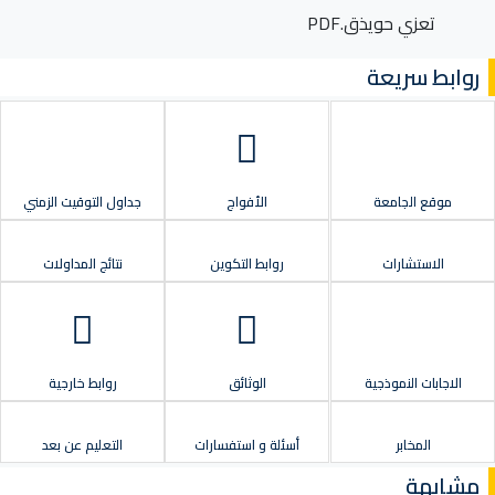
تعزي حويذق.PDF
روابط سريعة
موقع الجامعة
الأفواج
جداول التوقيت الزمني
الاستشارات
روابط التكوين
نتائج المداولات
الاجابات النموذجية
الوثائق
روابط خارجية
المخابر
أسئلة و استفسارات
التعليم عن بعد
مشابهة