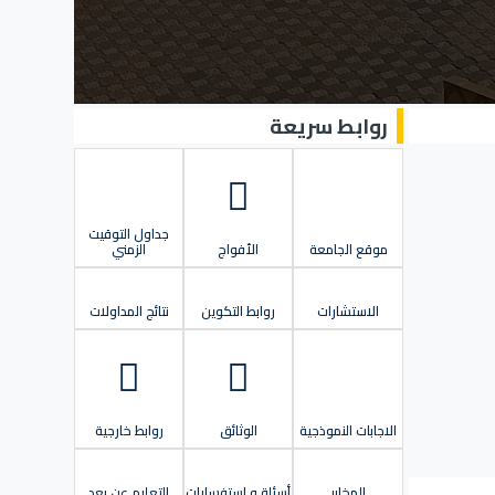
روابط سريعة
جداول التوقيت
موقع الجامعة
الأفواج
الزمني
الاستشارات
روابط التكوين
نتائج المداولات
الاجابات النموذجية
الوثائق
روابط خارجية
المخابر
أسئلة و استفسارات
التعليم عن بعد