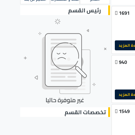
رئيس القسم
1691
لمزيد
940
لمزيد
غير متوفرة حاليا
1549
تخصصات القسم