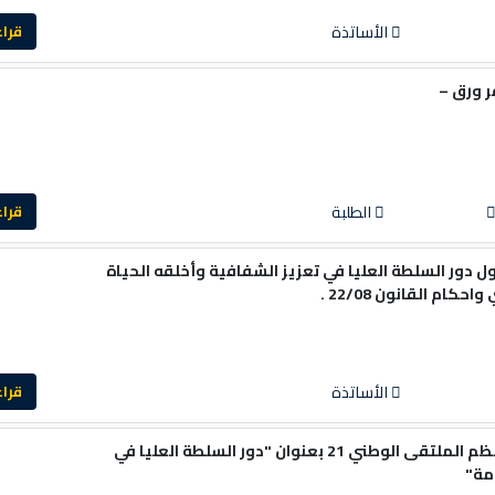
الأساتذة
قراءة ا
 ورق –
الطلبة
قراءة ا
ل دور السلطة العليا في تعزيز الشفافية وأخلقه الحياة
ام القانون 22/08 .
الأساتذة
قراءة ا
كلية الحقوق والعلوم السياسية تنظم الملتقى الوطني 21 بعنوان "دور السلطة العليا في
مة"