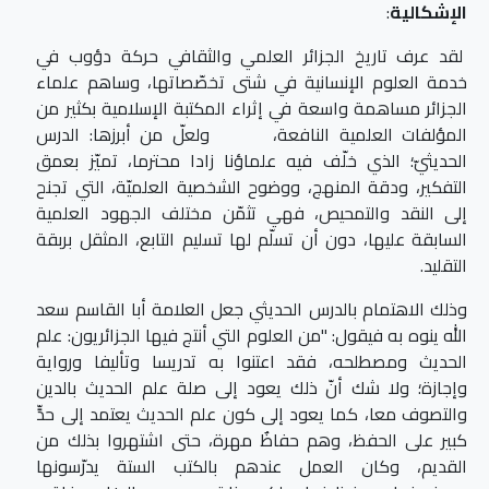
الإشكالية
:
لقد عرف تاريخ الجزائر العلمي والثقافي حركة دؤوب في
خدمة العلوم الإنسانية في شتى تخصّصاتها، وساهم علماء
الجزائر مساهمة واسعة في إثراء المكتبة الإسلامية بكثير من
المؤلفات العلمية النافعة، ولعلّ من أبرزها: الدرس
الحديثيّ؛ الذي خلّف فيه علماؤنا زادا محترما، تميّز بعمق
التفكير، ودقة المنهج، ووضوح الشخصية العلميّة، التي تجنح
إلى النقد والتمحيص، فهي تثمّن مختلف الجهود العلمية
السابقة عليها، دون أن تسلّم لها تسليم التابع، المثقل بربقة
التقليد.
وذلك الاهتمام بالدرس الحديثي جعل العلامة أبا القاسم سعد
الله ينوه به فيقول: "من العلوم التي أنتج فيها الجزائريون: علم
الحديث ومصطلحه، فقد اعتنوا به تدريسا وتأليفا ورواية
وإجازة؛ ولا شك أنّ ذلك يعود إلى صلة علم الحديث بالدين
والتصوف معا، كما يعود إلى كون علم الحديث يعتمد إلى حدٍّ
كبير على الحفظ، وهم حفاظٌ مهرة، حتى اشتهروا بذلك من
القديم، وكان العمل عندهم بالكتب الستة يدرّسونها