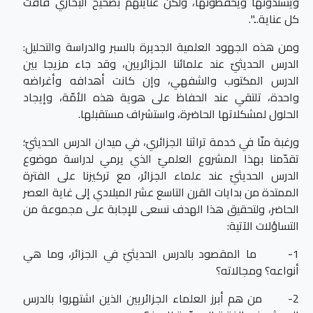
ويسندونها ويحفظونها، ولكن عنايتهم بصحيح البخاري فاقت
كل عناية...".
ومن هذه الجهود العلمية الجديرة بالسبر والدراسة والتحليل:
الدرس الحديثيّ عند علمائنا الجزائريين، وقد جاء مزيجا بين
الدرس المكتوب والشفهي، وإن كانت أهدافه وأغراضه
واحدة، تلتقي عند الحفاظ على هوية هذه الأمّة، وإيجاد
الحلول لمشكلاتها الحاضرة، واستشراف مستقبلها.
ورغبة منّا في خدمة تراثنا الجزائري، في ميدان الدرس الحديثيّ؛
تقدّمنا بهذا المشروع العلميّ الذي يرمي لدراسة موضوع
الدرس الحديثيّ عند علماء الجزائر، مع تركيزنا على الفترة
الممتدة من بدايات القرن التاسع عشر الميلادي إلى غاية العصر
الحاضر، ولتحقيق هذا الهدف نسعى للإجابة على مجموعة من
التساؤلات الآتية:
1- ما المقصود بالدرس الحديثيّ في الجزائر، وما هي
أنواعه؟ ومجالاته؟
2- من هم أبرز العلماء الجزائريين الذين اشتهروا بالدرس