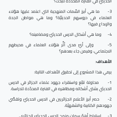
الحديثيّ في الفترة المحدّدة للبحث؟
3- ما هي أبرز السِّمات المنهجية التي اعتمد عليها هؤلاء
العلماء في دروسهم الحديثيّة؟ وما هي مواطن الجدة
والإبداع فيها؟
4- وما هي أشكال الدرس الحديثيّ ومضامينه؟
5- وإلى أيِّ مدى أثَّر هؤلاء العلماء في محيطهم
الاجتماعي، وفيمن جاء بعدهم؟
الأهداف
:
يرمي هذا المشروع إلى تحقيق الأهداف التالية:
1- محاولة تتبّع واستقراء جهود علماء الجزائر في الدرس
الحديثي بشتى أشكاله ومظاهره في الفترة المحدّدة للدراسة.
2- حصر أبرز الأعلام الجزائريين في الدرس الحديثيّ وتقصِّي
جهودهم الكتابية والشفهيّة.
3- استنباط أهمّ سمات منهج الدرس الحديثيّ الجزائري.