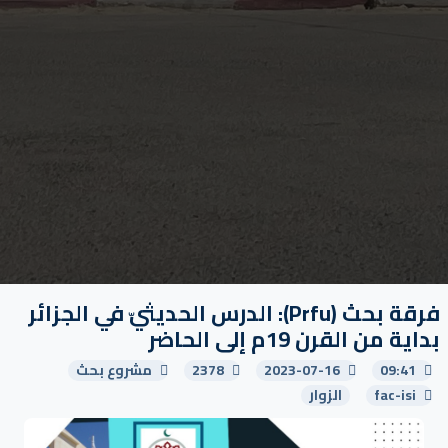
فرقة بحث (Prfu): الدرس الحديثيّ في الجزائر
بداية من القرن 19م إلى الحاضر
09:41
2023-07-16
2378
مشروع بحث
fac-isi
الزوار