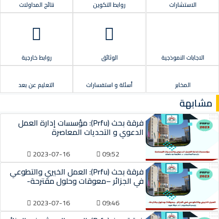
الاستشارات
روابط التكوين
نتائج المداولات
الاجابات النموذجية
الوثائق
روابط خارجية
المخابر
أسئلة و استفسارات
التعليم عن بعد
مشابهة
فرقة بحث (Prfu): مؤسسات إدارة العمل
الدعوي و التحديات المعاصرة
2023-07-16
09:52
فرقة بحث (Prfu): العمل الخيري والتطوعي
في الجزائر –معوقات وحلول مقترحة-
2023-07-16
09:46