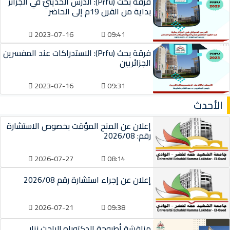
فرقة بحث (Prfu): الدرس الحديثيّ في الجزائر
بداية من القرن 19م إلى الحاضر
2023-07-16
09:41
فرقة بحث (Prfu): الاستدراكات عند المفسرين
الجزائريين
2023-07-16
09:31
الأحدث
إعلان عن المنح المؤقت بخصوص الاستشارة
رقم: 2026/08
2026-07-27
08:14
إعلان عن إجراء استشارة رقم 2026/08
2026-07-21
09:38
مناقشة أطروحة الدكتوراه للباحث نزار