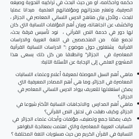
حكمه وأحكامه، أو من حيث البحث في تراكيبه النحوية وصيغه
الصرفية، وتعتبر منجزاتهم ومؤلفاتهم العلمية ميدانا عمليا
للبحث ، ولأجل بيان مناهج الدرس اللساني المعاصر في الجزائر ،
والكشف عن اتجاهاته، وبيان أهم المؤلفات اللسانية التي كان
لها دور في خدمة النص القرآني ، نود تأسيس فرقة بحث،
تجمع فئة من المتخصصين في اللغة العربية والدراسات
القرآنية يشتغلون حول موضوع :" الدراسات اللسانية القرآنية
المعاصرة في الجزائر" وانطلاقا من كل ذلك يسعى هذا
المشروع العلمي إلى الإجابة عن الأسئلة الآتية:
ماهي أهم السبل الموصلة لمعرفة أعلام وعلماء اللسانيات
المعاصرة في الجزائر، وما هي أهم المصادر المعرفية التي
يمكن استغلالها للتعريف برواد الدرس اللساني المعاصر في
الجزائر.؟
ماهي أهم المدارس والاتجاهات اللسانية الأكثر شيوعا في
الجزائر، وكيف طبقت في تحليل النص القرآني؟
كيف يمكننا جمع وتصنيف، مؤلفات وأبحاث علماء الجزائر في
اللسانيات العربية المعاصرة والتي اهتمت بمعالجة الظواهر
اللسانية في القرآن الكريم من حيث مستويات اللغة المختلفة ؟