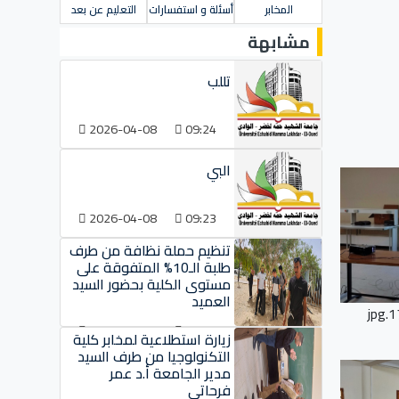
المخابر
أسئلة و استفسارات
التعليم عن بعد
مشابهة
تللب
2026-04-08
09:24
البي
2026-04-08
09:23
تنظيم حملة نظافة من طرف
طلبة الـ10% المتفوقة على
مستوى الكلية بحضور السيد
العميد
1
2024-06-25
09:13
زيارة استطلاعية لمخابر كلية
التكنولوجيا من طرف السيد
مدير الجامعة أ.د عمر
فرحاتي