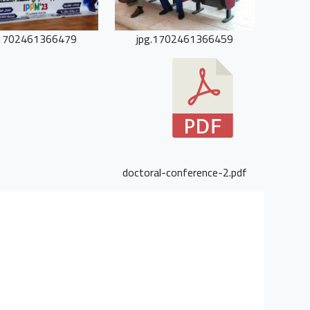
1702461366479.jpg
1702461366459.jpg
doctoral-conference-2.pdf