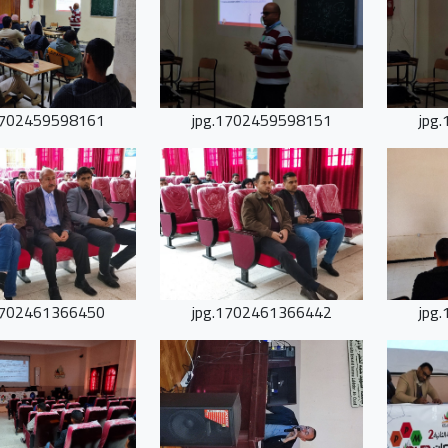
702459598161.jpg
1702459598151.jpg
702461366450.jpg
1702461366442.jpg