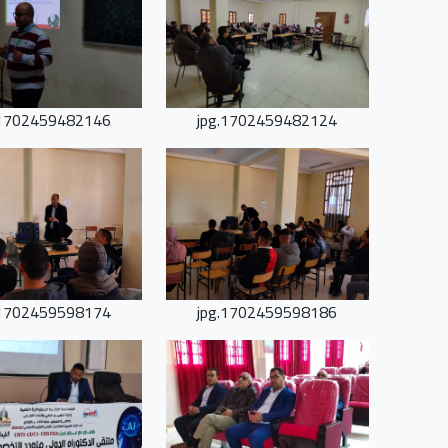
1702459482146.jpg
1702459482124.jpg
1702459598174.jpg
1702459598186.jpg