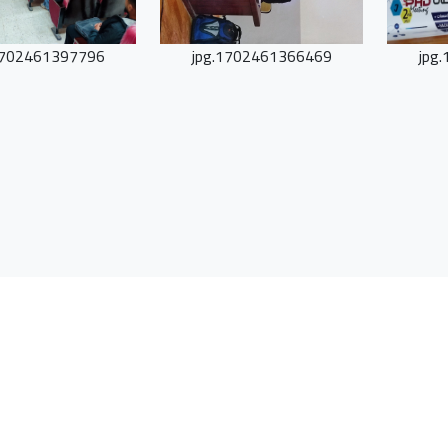
702461397796.jpg
1702461366469.jpg