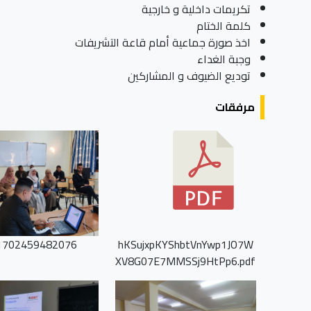
تكريمات داخلية و خارجية
كلمة الختام
اخذ صورة جماعية أمام قاعة التشريفات
وجبة الغداء
توديع الضيوف و المشاركين
مرفقات
1702459482076.jpg
hKSujxpKYShbtVnYwp1JO7W
XV8G07E7MMSSj9HtPp6.pdf