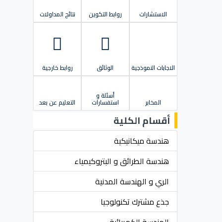
الاستشارات
روابط التكوين
نتائج المداولات
الاجابات النموذجية
الوثائق
روابط خارجية
أسئلة و
المخابر
استفسارات
التعليم عن بعد
أقسام الكلية
هندسة ميكانيكية
هندسة الطرائق و البتروكيمياء
الري و الهندسة المدنية
جذع مشترك تكنولوجيا