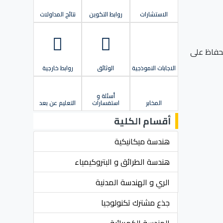
الاستشارات
روابط التكوين
نتائج المداولات
لحفاظ على
الاجابات النموذجية
الوثائق
روابط خارجية
أسئلة و
المخابر
استفسارات
التعليم عن بعد
أقسام الكلية
هندسة ميكانيكية
هندسة الطرائق و البتروكيمياء
الري و الهندسة المدنية
جذع مشترك تكنولوجيا