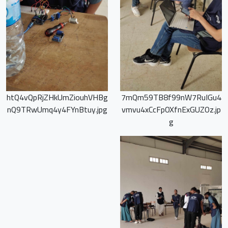
htQ4vQpRjZHkUmZiouhVHBg
7mQm59TB8f99nW7RuIGu4
nQ9TRwUmq4y4FYnBtuy.jpg
vmvu4xCcFpOXfnExGUZOz.jp
g