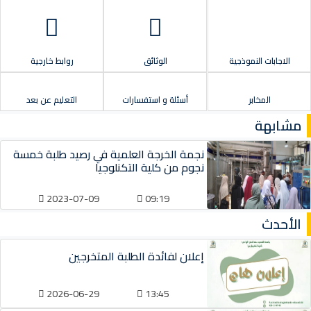
الاجابات النموذجية
الوثائق
روابط خارجية
المخابر
أسئلة و استفسارات
التعليم عن بعد
مشابهة
نجمة الخرجة العلمية في رصيد طلبة خمسة
نجوم من كلية التكنلوجيا
2023-07-09
09:19
الأحدث
إعلان لفائدة الطلبة المتخرجين
2026-06-29
13:45