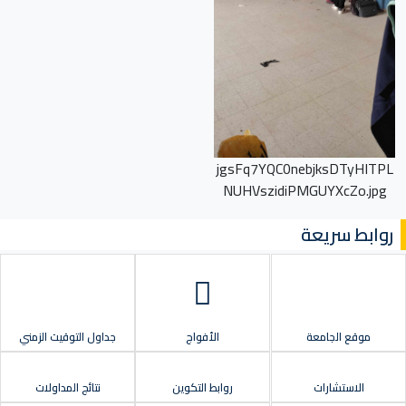
jgsFq7YQC0nebjksDTyHITPL
NUHVszidiPMGUYXcZo.jpg
روابط سريعة
موقع الجامعة
الأفواج
جداول التوقيت الزمني
الاستشارات
روابط التكوين
نتائج المداولات