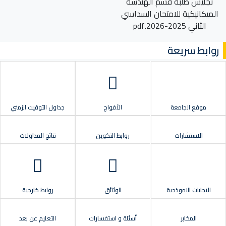
تجليس طلبة قسم الهندسة
الميكانيكية للامتحان السداسي
الثاني 2025-2026.pdf
روابط سريعة
موقع الجامعة
الأفواج
جداول التوقيت الزمني
الاستشارات
روابط التكوين
نتائج المداولات
الاجابات النموذجية
الوثائق
روابط خارجية
المخابر
أسئلة و استفسارات
التعليم عن بعد