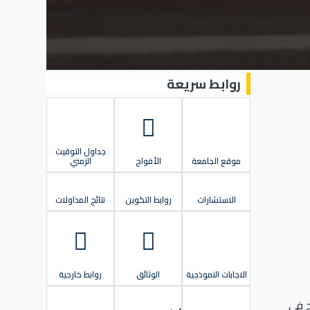
روابط سريعة
جداول التوقيت
موقع الجامعة
الأفواج
الزمني
الاستشارات
روابط التكوين
نتائج المداولات
الاجابات النموذجية
الوثائق
روابط خارجية
قیاس 3 Math كما هو موضح في