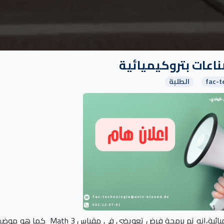
اعات بتروكيميائية
fac-t
الطلبة
لیكن في علم طلبة ثانیة ھندسة الطرائق وصناعات بتروكیمیائیة،انه تم برمجة فرض تعویضي في م