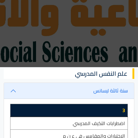
علم النفس المدرسي
سنة ثالثة ليسانس
3
اضطرابات التكيف المدرسي
الاختبارات والمقاييس في ع ن م