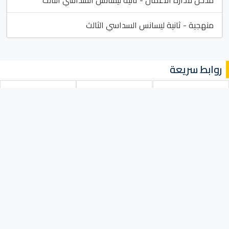
مدخل لادارة الاعمال - ثانية ليسانس السداسي الثالث
منهجية - ثانية ليسانس السداسي الثالث
روابط سريعة
موقع الجامعة
الأفواج
جداول التوقيت الزمني
الاستشارات
روابط التكوين
نتائج المداولات
الاجابات النموذجية
الوثائق
روابط خارجية