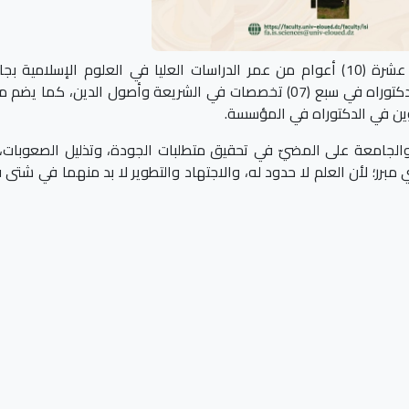
يمثل الإصدار الذي بين أيدينا سجلا توثيقيا يعرض بيانات عشرة (10) أعوام من عمر الدراسات العليا في العلوم الإسلام
الوادي؛ التي أثمرت مناقشة وإجازة مائة (100) أطروحة دكتوراه في سبع (07) تخصصات في الشريعة وأصول الدين، كما
كوين في الدكتوراه في المؤسسة.
والجامعة على المضيّ في تحقيق متطلبات الجودة، وتذليل الصعوبات،
برر؛ لأن العلم لا حدود له، والاجتهاد والتطوير لا بد منهما في شتى 