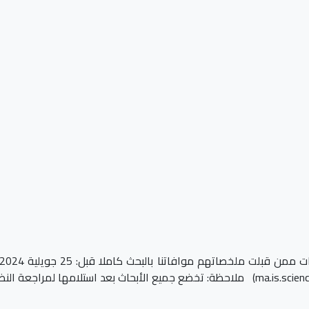
ma.is.scie
) ملاحظة: تخضع جميع الأبحاث بعد استلامها لمراجعة النظر