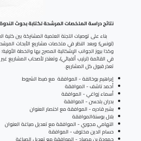
نتائج دراسة الملخصات المرشحة لكتابة بحوث الندوة 
بناء على توصيات اللجنة العلمية المشتركة بين كلية العلو
(تونس)؛ وبعد النظر في ملخصات مشاريع الأبحاث المرشحة 
وكذا بروز الجوانب الإشكالية المصرح بها والخطة الأولية؛
في القائمة (ترتيب ألفبائي)، وتعتذر لأصحاب المشاريع غ
تعذر قبول كل المشاريع.
إبراهيم بوخالفة - الموافقة مع ضبط الشروط
أحمد ناشف - الموافقة
أسماء زواغي - الموافقة
بدران بلحسن - الموافقة
بشير قادره - الموافقة مع اختصار العنوان
بلال بوسنةالموافقة
التهامي مجوري - الموافقة مع تعديل صياغة العنوان
حسام الدين مخلوف - الموافقة
حمودة بن مصباح - الموافقة مع تعديل الصياغة