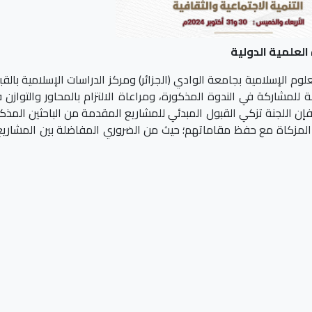
العلمية الدولية
م الإسلامية بجامعة الوادي (الجزائر) ومركز الدراسات الإسلامية بالقي
للمشاركة في الندوة المذكورة، ومراعاة الالتزام بالمحاور والتوازن ف
 فإن اللجنة تزكي القبول المبدئي للمشاريع المقدمة من الباحثين المذك
ير المزكاة مع حفظ مقاماتهم؛ حيث من الضروري المفاضلة بين المشاريع