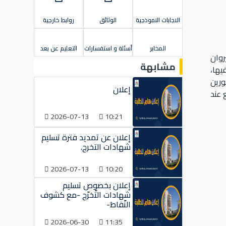
الاجابات النموذجية
الوثائق
روابط خارجية
المخابر
أسئلة و استفسارات
التعليم عن بعد
روان
مشابهة
يها،
ورين
إعلان
 عند
2026-07-13
10:21
إعلان عن تمديد فترة تسليم
شهادات التخرج.
2026-07-13
10:20
إعلان بخصوص تسليم
شهادات التّخرّج -مع كشوف
النّقاط-
2026-06-30
11:35