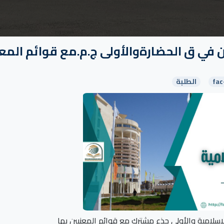
 في ق الحضارةوالأولى ج.م.مع قوائم المع
fac
الطلبة
إسلامية والأولى جذع مشترك مع قوائم المعنيين بها