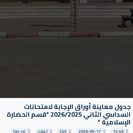
جدول معاينة أوراق الإجابة لامتحانات
السداسي الثاني 2026/2025 *قسم الحضارة
الإسلامية *
12:49
2026-05-17
245
إعلان
fac-isi