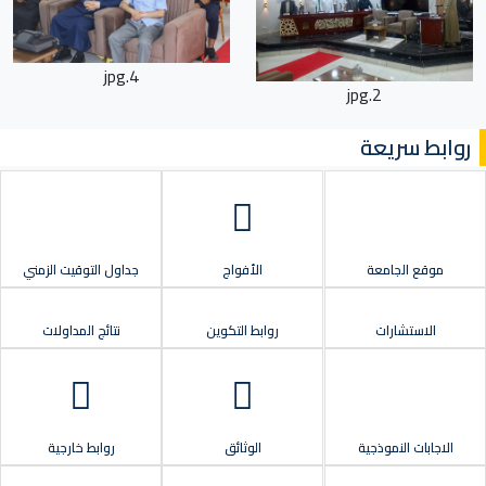
4.jpg
2.jpg
روابط سريعة
موقع الجامعة
الأفواج
جداول التوقيت الزمني
الاستشارات
روابط التكوين
نتائج المداولات
الاجابات النموذجية
الوثائق
روابط خارجية