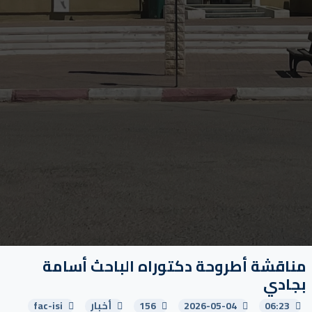
مناقشة أطروحة دكتوراه الباحث أسامة
بجادي
06:23
2026-05-04
156
أخبار
fac-isi