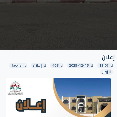
2025-12-15
408
إعلان
fac-isi