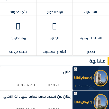
رات
روابط التكوين
نتائج المداولات
نموذجية
الوثائق
روابط خارجية
ر
أسئلة و استفسارات
التعليم عن بعد
إعلان
2026-07-13
10:21
إعلان عن تمديد فترة تسليم شهادات التخرج.