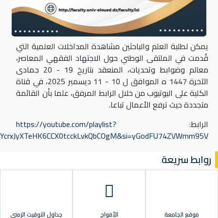
ة العلم والباحثين مشاهدة المداخلات العلمية التي
الملتقى الوطني حول الاجتهاد الفقهي المعاصر،
معالم وضوابط وتحديات، المنعقد بتاريخ 19 - 20 جمادى
الآخرة 1447 ه الموافق ل 10 - 11 ديسمبر 2025، في قناة
 اليوتيوب من خلال الرابط المرفق، علما بأن القائمة
 ترفع الأعمال تباعا.
ابط:
https://youtube.com/playlist?
list=PLHW5YcrxJyXTeHK6CCX0tcckLvkQbCOgM&si=yGodFU74
يعة
امعة
الأفواج
جداول التوقيت الزمني