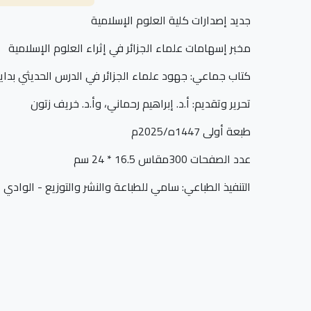
جديد إصدارات كلية العلوم الإسلامية
مخبر إسهامات علماء الجزائر في إثراء العلوم الإسلامية
كتاب جماعي: جهود علماء الجزائر في الدرس الحديثي بداية من القرن 18م - المجالات - 
تحرير وتقديم: أ.د. إبراهيم رحماني، وأ.د. خريف زتون
طبعة أولى 1447ه/2025م
عدد الصفحات 300مقاس 16.5 * 24 سم
التنفيذ الطباعي: سامي للطباعة والنشر والتوزيع - الوادي