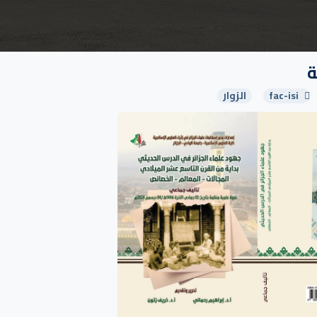
ة
fac-isi
الزوار