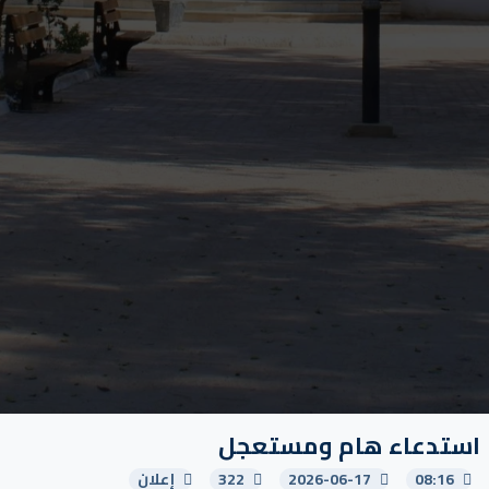
استدعاء هام ومستعجل
08:16
2026-06-17
322
إعلان