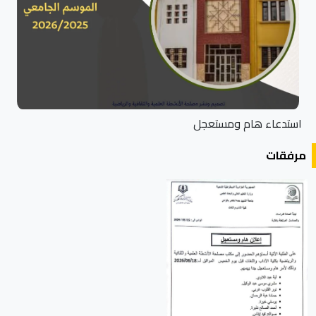
استدعاء هام ومستعجل
مرفقات