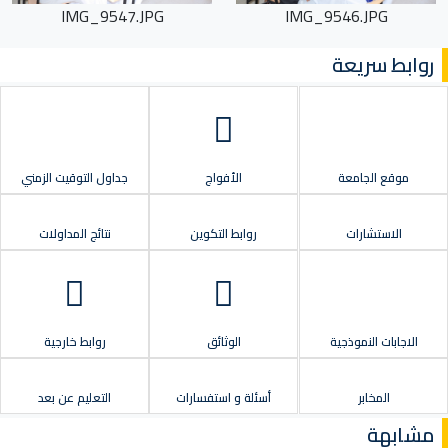
IMG_9547.JPG
IMG_9546.JPG
روابط سريعة
موقع الجامعة
الأفواج
جداول التوقيت الزمني
الاستشارات
روابط التكوين
نتائج المداولات
الاجابات النموذجية
الوثائق
روابط خارجية
المخابر
أسئلة و استفسارات
التعليم عن بعد
مشابهة