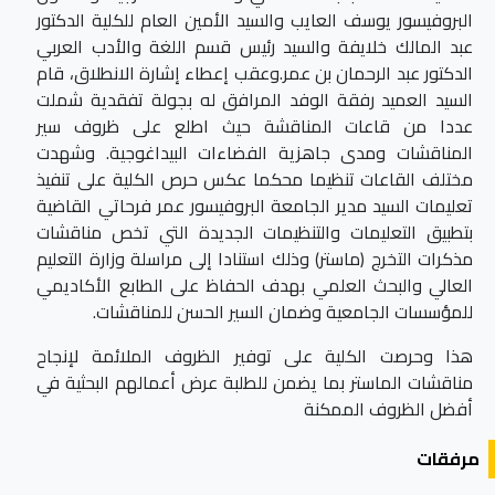
البروفيسور يوسف العايب والسيد الأمين العام للكلية الدكتور
عبد المالك خلايفة والسيد رئيس قسم اللغة والأدب العربي
الدكتور عبد الرحمان بن عمر.وعقب إعطاء إشارة الانطلاق، قام
السيد العميد رفقة الوفد المرافق له بجولة تفقدية شملت
عددا من قاعات المناقشة حيث اطلع على ظروف سير
المناقشات ومدى جاهزية الفضاءات البيداغوجية. وشهدت
مختلف القاعات تنظيما محكما عكس حرص الكلية على تنفيذ
تعليمات السيد مدير الجامعة البروفيسور عمر فرحاتي القاضية
بتطبيق التعليمات والتنظيمات الجديدة التي تخص مناقشات
مذكرات التخرج (ماستر) وذلك استنادا إلى مراسلة وزارة التعليم
العالي والبحث العلمي بهدف الحفاظ على الطابع الأكاديمي
للمؤسسات الجامعية وضمان السير الحسن للمناقشات.
هذا وحرصت الكلية على توفير الظروف الملائمة لإنجاح
مناقشات الماستر بما يضمن للطلبة عرض أعمالهم البحثية في
أفضل الظروف الممكنة
مرفقات