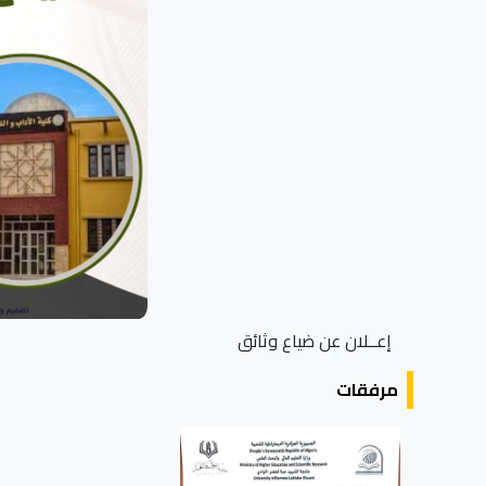
إعــلان عن ضياع وثائق
مرفقات