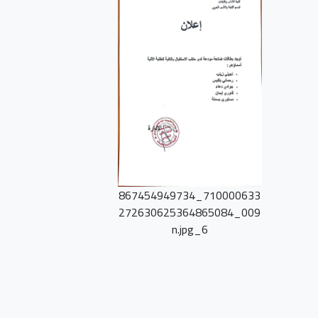
710000633_867454949734
009_272630625364865084
6_n.jpg