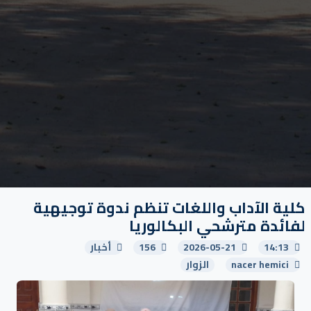
كلية الآداب واللغات تنظم ندوة توجيهية
لفائدة مترشحي البكالوريا
14:13
2026-05-21
156
أخبار
nacer hemici
الزوار