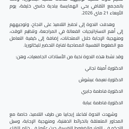
بالمجمع الثقافي بحي الهمايسة ببلدية حاسي خليفة، يوم
الأربعاء 21 ماي 2026.
وهدفت الندوة إلى تحفيز التلاميذ على النجاح، وتوجيههم
إلى أهم الاستراتيجيات الفعالة في المراجعة، وتنظيم الوقت،
ومنهجية الإجابة خلال الامتحانات، إضافة إلى كيفية التعامل
مع الضغوط النفسية المصاحبة لفترة التحضير للبكالوريا.
وقد نشط هذه الندوة نخبة من الأستاذات الجامعيات، وهن:
الدكتورة أمينة تجاني
الدكتورة نعيمة عيشوش
الدكتورة فاطمة جابري
الدكتورة فاطمة عبابة
وشهدت الندوة تفاعلا إيجابيا من طرف التلاميذ، خاصة مع
المحاور المتعلقة بالخرائط الذهنية، ومنهجية الإجابة، وسبل
التحكم في التوتر والضغوط النفسية، حيث عبّروا في ختام اللقاء