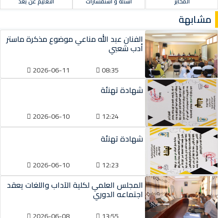
المخابر
أسئلة و استفسارات
التعليم عن بعد
مشابهة
الفنان عبد الله مناعي موضوع مذكرة ماستر
أدب شعبي
2026-06-11
08:35
شهادة تهنئة
2026-06-10
12:24
شهادة تهنئة
2026-06-10
12:23
المجلس العلمي لكلية الآداب واللغات يعقد
اجتماعه الدوري
2026-06-08
13:55