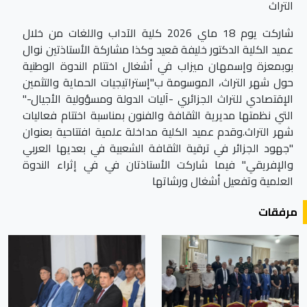
التراث
شاركت يوم 18 ماي 2026 كلية الآداب واللغات من خلال
عميد الكلية الدكتور خليفة قعيد وكذا مشاركة الأستاذتين نوال
بوبمعزة وإسمهان ميزاب في أشغال اختتام الندوة الوطنية
حول شهر التراث، الموسومة ب"إستراتيجيات الحماية والتثمين
الإقتصادي للتراث الجزائري -آليات الدولة ومسؤولية الأجيال-"
التي نظمتها مديرية الثقافة والفنون بمناسبة اختتام فعاليات
شهر التراث.وقدم عميد الكلية مداخلة علمية افتتاحية بعنوان
"جهود الجزائر في ترقية الثقافة الشعبية في بعديها العربي
والإفريقي" فيما شاركت الأستاذتان في في إثراء الندوة
العلمية وتفعيل أشغال ورشاتها
مرفقات