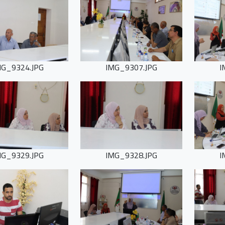
MG_9324.JPG
IMG_9307.JPG
I
MG_9329.JPG
IMG_9328.JPG
I