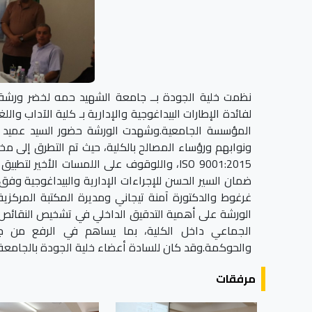
لفائدة الإطارات البيداغوجية والإدارية بـ كلية الآداب وا
المؤسسة الجامعية.وشهدت الورشة حضور السيد عميد الكل
ونوابهم ورؤساء المصالح بالكلية، حيث تم التطرق إلى مخت
ISO 9001:2015، واللوقوف على اللمسات الأخي
ضمان السير الحسن للإجراءات الإدارية والبيداغوجية وفق
غرغوط والدكتورة آمنة تيجاني ومديرة المكتبة المركز
الورشة على أهمية التدقيق الداخلي في تشخيص النقائص 
الجماعي داخل الكلية، بما يساهم في الرفع من 
والحوكمة.وقد كان للسادة أعضاء خلية الجودة بالجامعة، ز
مرفقات