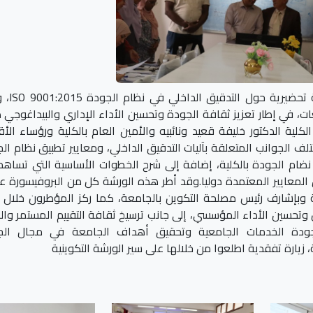
نظمت خلية الجودة بــ جامعة الشهيد
للغات، في إطار تعزيز ثقافة الجودة وتحسين الأداء الإداري والبيداغوجي 
ية الدكتور خليفة قعيد ونائبيه والأمين العام بالكلية ورؤساء الأ
لف الجوانب المتعلقة بآليات التدقيق الداخلي، ومعايير تطبيق نظام ال
ر لتطبيق نضام الجودة بالكلية، إضافة إلى شرح الخطوات الأساسية التي تساه
 المعايير المعتمدة دوليا.وقد أطر هذه الورشة كل من البروفيسورة ع
ية وبإشارف رئيس مصلحة التكوين بالجامعة، كما ركز المؤطرون خلال
وتحسين الأداء المؤسسي، إلى جانب ترسيخ ثقافة التقييم المستمر وا
جودة الخدمات الجامعية وتحقيق أهداف الجامعة في مجال الج
يارة تفقدية اطلعوا من خلالها على سير الورشة التكوينية