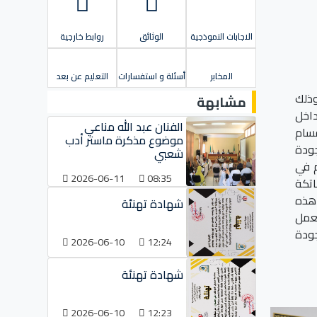
الاجابات النموذجية
الوثائق
روابط خارجية
المخابر
أسئلة و استفسارات
التعليم عن بعد
 حمه لخضر ورشة تحضيرية حول التدقيق الداخلي في نظام الجودة 9001:2015 ISO، وذلك
مشابهة
داخل
الفنان عبد الله مناعي
قسام
موضوع مذكرة ماستر أدب
جودة
شعبي
م في
2026-06-11
08:35
اتكة
 هذه
شهادة تهنئة
لعمل
ودة
2026-06-10
12:24
شهادة تهنئة
2026-06-10
12:23