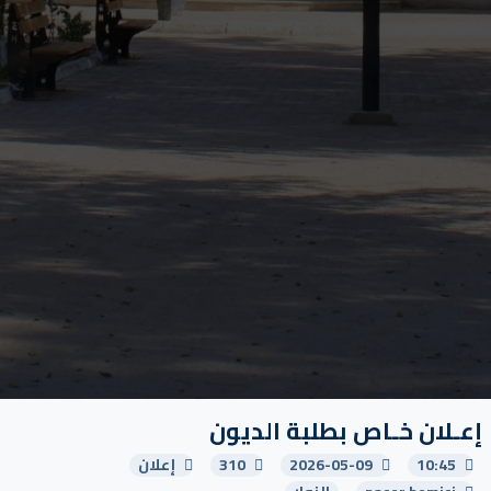
إعـلان خـاص بطلبة الديون
10:45
2026-05-09
310
إعلان