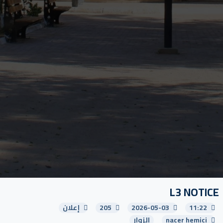
L3 NOTICE
11:22
2026-05-03
205
إعلان
nacer hemici
الزوار