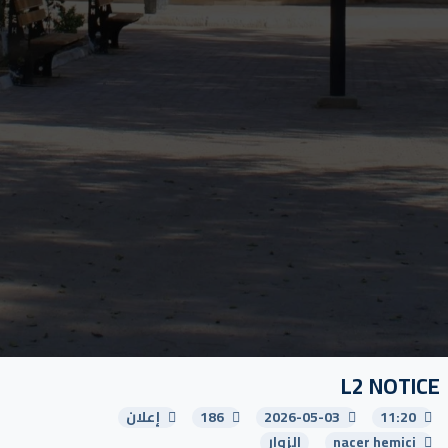
L2 NOTICE
11:20
2026-05-03
186
إعلان
nacer hemici
الزوار