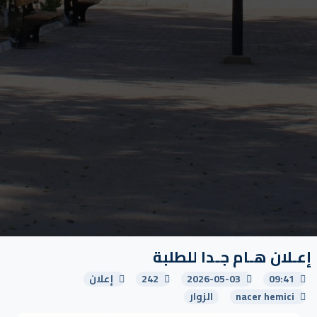
إعـلان هـام جـدا للطلبة
09:41
2026-05-03
242
إعلان
nacer hemici
الزوار