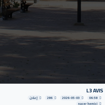
L3 AVIS
06:58
2026-05-03
286
إعلان
nacer hemici