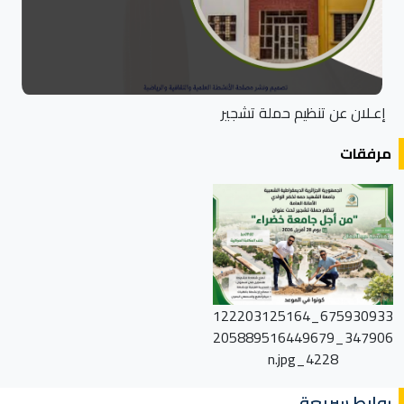
إعـلان عن تنظيم حملة تشجير
مرفقات
675930933_122203125164
347906_205889516449679
4228_n.jpg
روابط سريعة