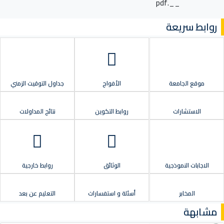
__.pdf
روابط سريعة
موقع الجامعة
الأفواج
جداول التوقيت الزمني
الاستشارات
روابط التكوين
نتائج المداولات
الاجابات النموذجية
الوثائق
روابط خارجية
المخابر
أسئلة و استفسارات
التعليم عن بعد
مشابهة