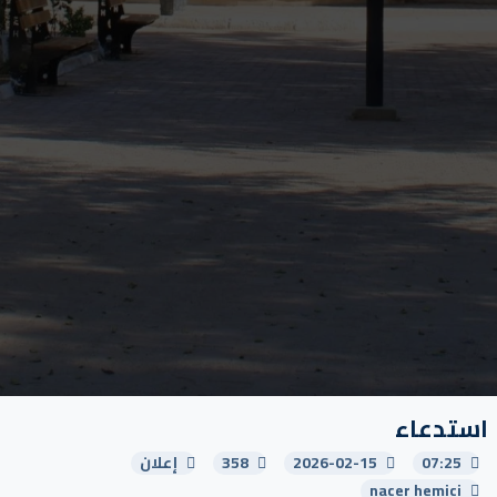
استدعاء
07:25
2026-02-15
358
إعلان
nacer hemici