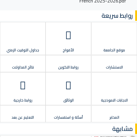
French 2025-2026.pdf
روابط سريعة
موقع الجامعة
الأفواج
جداول التوقيت الزمني
الاستشارات
روابط التكوين
نتائج المداولات
الاجابات النموذجية
الوثائق
روابط خارجية
المخابر
أسئلة و استفسارات
التعليم عن بعد
مشابهة