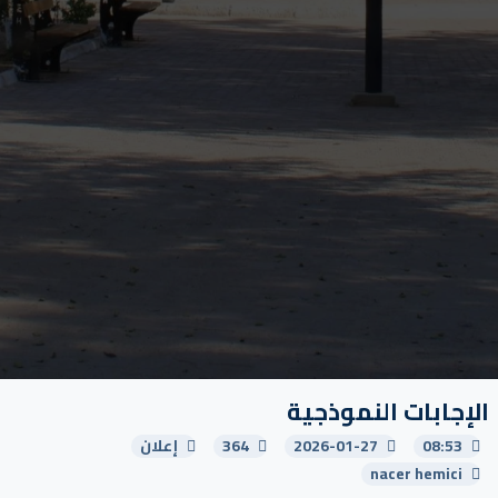
الإجابات النموذجية
08:53
2026-01-27
364
إعلان
nacer hemici